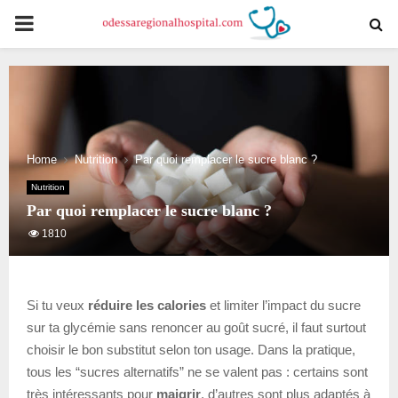
PRIMARY
MENU
Home
Nutrition
Par quoi remplacer le sucre blanc ?
Nutrition
Par quoi remplacer le sucre blanc ?
1810
Si tu veux
réduire les calories
et limiter l’impact du sucre
sur ta glycémie sans renoncer au goût sucré, il faut surtout
choisir le bon substitut selon ton usage. Dans la pratique,
tous les “sucres alternatifs” ne se valent pas : certains sont
très intéressants pour
maigrir
, d’autres sont plus adaptés à