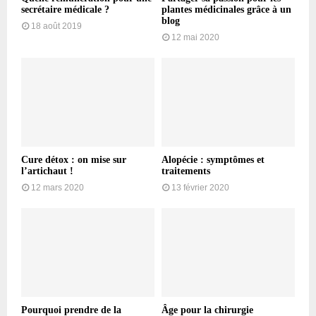
secrétaire médicale ?
plantes médicinales grâce à un
blog
18 août 2019
12 mai 2020
Cure détox : on mise sur
Alopécie : symptômes et
l’artichaut !
traitements
12 mars 2020
13 février 2020
Pourquoi prendre de la
Âge pour la chirurgie