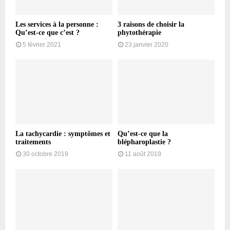
Les services à la personne :
3 raisons de choisir la
Qu’est-ce que c’est ?
phytothérapie
5 février 2021
23 janvier 2020
La tachycardie : symptômes et
Qu’est-ce que la
traitements
blépharoplastie ?
30 octobre 2019
11 août 2019