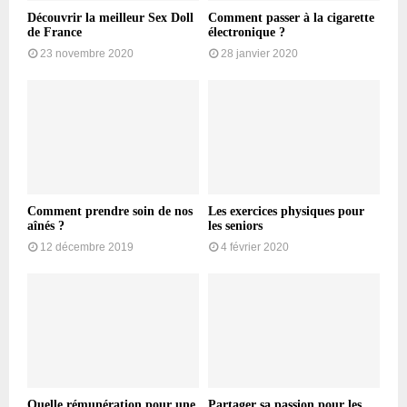
Découvrir la meilleur Sex Doll
Comment passer à la cigarette
de France
électronique ?
23 novembre 2020
28 janvier 2020
Comment prendre soin de nos
Les exercices physiques pour
aînés ?
les seniors
12 décembre 2019
4 février 2020
Quelle rémunération pour une
Partager sa passion pour les