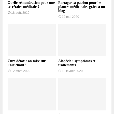
Quelle rémunération pour une
Partager sa passion pour les
secrétaire médicale ?
plantes médicinales grâce à un
blog
18 août 2019
12 mai 2020
Cure détox : on mise sur
Alopécie : symptômes et
l’artichaut !
traitements
12 mars 2020
13 février 2020