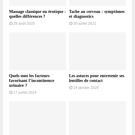
Massage classique ou érotique :
Tache au cerveau : symptômes
quelles différences ?
et diagnostics
28 août 2020
30 juillet 2021
Quels sont les facteurs
Les astuces pour entretenir ses
favorisant l’incontinence
lentilles de contact
urinaire ?
14 janvier 2020
17 juillet 2024