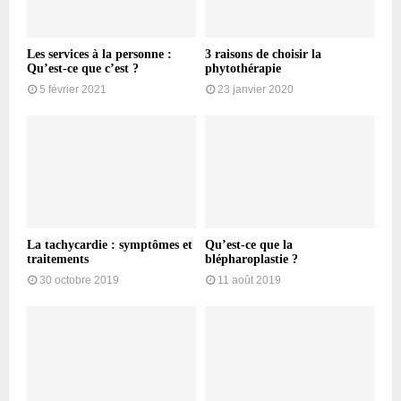
Les services à la personne :
3 raisons de choisir la
Qu’est-ce que c’est ?
phytothérapie
5 février 2021
23 janvier 2020
La tachycardie : symptômes et
Qu’est-ce que la
traitements
blépharoplastie ?
30 octobre 2019
11 août 2019