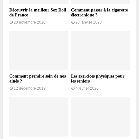
Découvrir la meilleur Sex Doll
Comment passer à la cigarette
de France
électronique ?
23 novembre 2020
28 janvier 2020
Comment prendre soin de nos
Les exercices physiques pour
aînés ?
les seniors
12 décembre 2019
4 février 2020