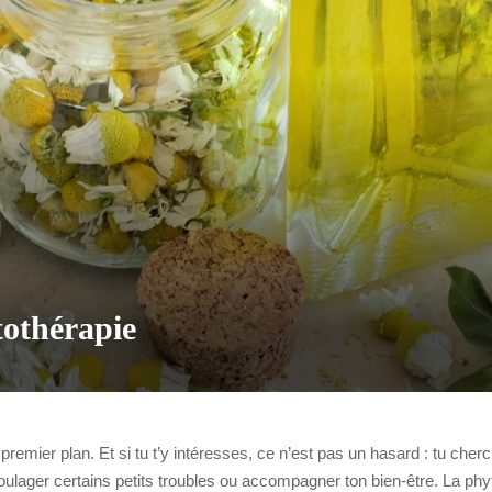
tothérapie
u premier plan. Et si tu t’y intéresses, ce n’est pas un hasard : tu ch
ulager certains petits troubles ou accompagner ton bien-être. La phy