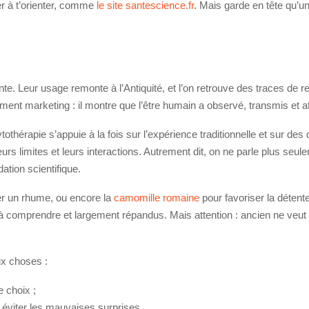
er à t’orienter, comme
le site santescience.fr
. Mais garde en tête qu’u
te. Leur usage remonte à l’Antiquité, et l’on retrouve des traces d
ument marketing : il montre que l’être humain a observé, transmis et 
ytothérapie s’appuie à la fois sur l’expérience traditionnelle et sur d
leurs limites et leurs interactions. Autrement dit, on ne parle plus s
ation scientifique.
er un rhume, ou encore la
camomille romaine
pour favoriser la déten
à comprendre et largement répandus. Mais attention : ancien ne veut p
ux choses :
e choix ;
 éviter les mauvaises surprises.