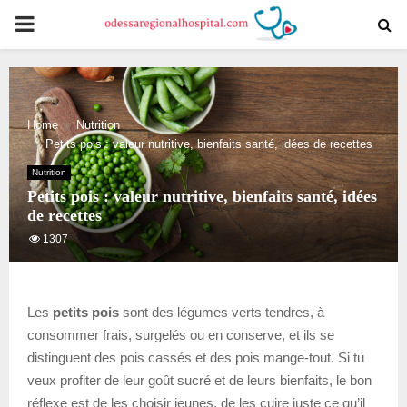
PRIMARY
MENU
Home
Nutrition
Petits pois : valeur nutritive, bienfaits santé, idées de recettes
Nutrition
Petits pois : valeur nutritive, bienfaits santé, idées
de recettes
1307
Les
petits pois
sont des légumes verts tendres, à
consommer frais, surgelés ou en conserve, et ils se
distinguent des pois cassés et des pois mange-tout. Si tu
veux profiter de leur goût sucré et de leurs bienfaits, le bon
réflexe est de les choisir jeunes, de les cuire juste ce qu’il