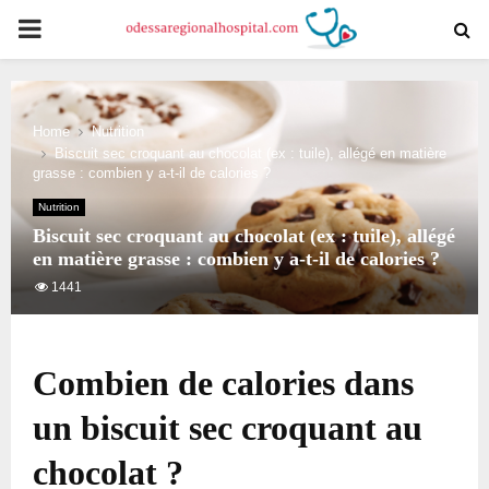
PRIMARY
MENU
Home
Nutrition
Biscuit sec croquant au chocolat (ex : tuile), allégé en matière
grasse : combien y a-t-il de calories ?
Nutrition
Biscuit sec croquant au chocolat (ex : tuile), allégé
en matière grasse : combien y a-t-il de calories ?
1441
Combien de calories dans
un biscuit sec croquant au
chocolat ?