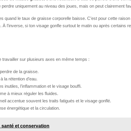
 de perdre uniquement au niveau des joues, mais on peut clairement fa
es quand le taux de graisse corporelle baisse. C’est pour cette raiso
À l’inverse, si ton visage gonfle surtout le matin ou après certains rep
de travailler sur plusieurs axes en même temps :
perdre de la graisse.
à la rétention d’eau.
ies inutiles, l’inflammation et le visage bouffi.
sme à mieux réguler les fluides.
il accentue souvent les traits fatigués et le visage gonflé.
se énergétique et la circulation.
ts santé et conservation