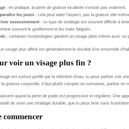
age
: en pratique, la perte de graisse localisée n’existe pas vraiment.
paraître les joues
: cela peut aider l’aspect, pas la graisse elle-mêm
river excessivement
: ce type de stratégie est souvent difficile à teni
tue souvent le gonflement et les traits fatigués.
ids
: certaines morphologies gardent un visage plein même avec un p
 un visage plus affiné est généralement le résultat d’un ensemble d’ha
r voir un visage plus fin ?
sage est surtout gonflé par la rétention d’eau, tu peux parfois voir un
est la graisse corporelle, il faut plutôt compter en semaines, parfois en 
araissent quand la perte de poids est progressive et régulière. Une ap
andé de viser une stratégie durable, que tu peux tenir sans frustratio
 de commencer