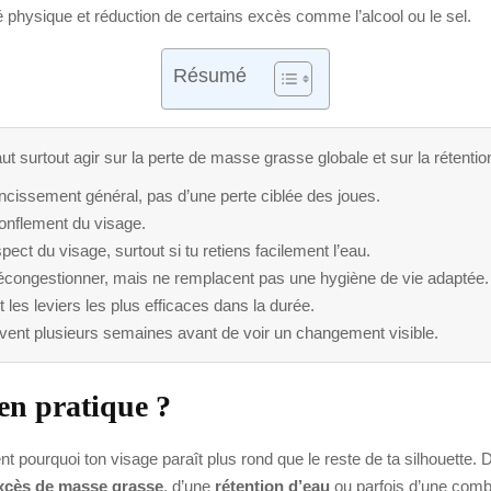
é physique et réduction de certains excès comme l’alcool ou le sel.
Résumé
faut surtout agir sur la perte de masse grasse globale et sur la rétentio
incissement général, pas d’une perte ciblée des joues.
 gonflement du visage.
ect du visage, surtout si tu retiens facilement l’eau.
congestionner, mais ne remplacent pas une hygiène de vie adaptée.
nt les leviers les plus efficaces dans la durée.
souvent plusieurs semaines avant de voir un changement visible.
en pratique ?
t pourquoi ton visage paraît plus rond que le reste de ta silhouette.
xcès de masse grasse
, d’une
rétention d’eau
ou parfois d’une combi