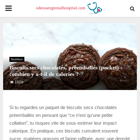
PRIMARY
MENU
Home
Nutrition
Biscuits secs chocolatés, préemballés (pocket) : combien y a-
t-il de calories ?
Nutrition
Biscuits secs chocolatés, préemballés (pocket) :
combien y a-t-il de calories ?
1609
Si tu regardes un paquet de biscuits secs chocolatés
préemballés en pensant que “ce n’est qu’une petite
collation”, tu risques vite de sous-estimer leur impact
calorique. En pratique, ces biscuits cumulent souvent
sucre, matières grasses et farine raffinée, avec une densité