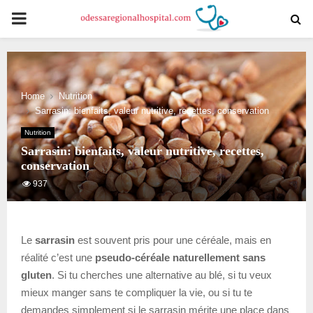
PRIMARY
MENU
Home
Nutrition
Sarrasin: bienfaits, valeur nutritive, recettes, conservation
Nutrition
Sarrasin: bienfaits, valeur nutritive, recettes,
conservation
937
Le
sarrasin
est souvent pris pour une céréale, mais en
réalité c’est une
pseudo-céréale naturellement sans
gluten
. Si tu cherches une alternative au blé, si tu veux
mieux manger sans te compliquer la vie, ou si tu te
demandes simplement si le sarrasin mérite une place dans