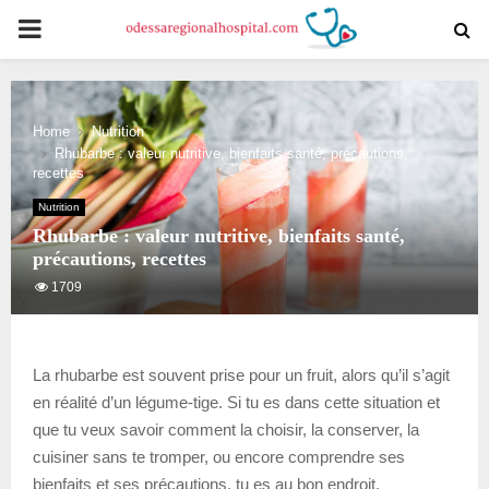
PRIMARY
MENU
Home
Nutrition
Rhubarbe : valeur nutritive, bienfaits santé, précautions,
recettes
Nutrition
Rhubarbe : valeur nutritive, bienfaits santé,
précautions, recettes
1709
La rhubarbe est souvent prise pour un fruit, alors qu’il s’agit
en réalité d’un légume-tige. Si tu es dans cette situation et
que tu veux savoir comment la choisir, la conserver, la
cuisiner sans te tromper, ou encore comprendre ses
bienfaits et ses précautions, tu es au bon endroit.