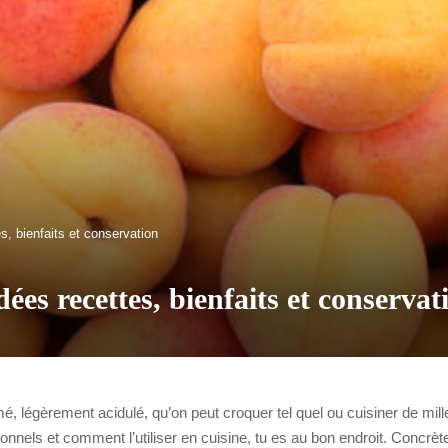
es, bienfaits et conservation
dées recettes, bienfaits et conservat
umé, légèrement acidulé, qu’on peut croquer tel quel ou cuisiner de mill
nnels et comment l’utiliser en cuisine, tu es au bon endroit. Concrètem