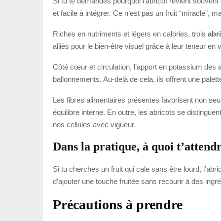
Si tu te demandes pourquoi l’abricot revient souvent 
et facile à intégrer. Ce n’est pas un fruit “miracle”, 
Riches en nutriments et légers en calories, trois
abr
alliés pour le bien-être visuel grâce à leur teneur e
Côté cœur et circulation, l’apport en potassium des ab
ballonnements. Au-delà de cela, ils offrent une palet
Les fibres alimentaires présentes favorisent non seu
équilibre interne. En outre, les abricots se distingu
nos cellules avec vigueur.
Dans la pratique, à quoi t’attend
Si tu cherches un fruit qui cale sans être lourd, l’abri
d’ajouter une touche fruitée sans recourir à des ingréd
Précautions à prendre