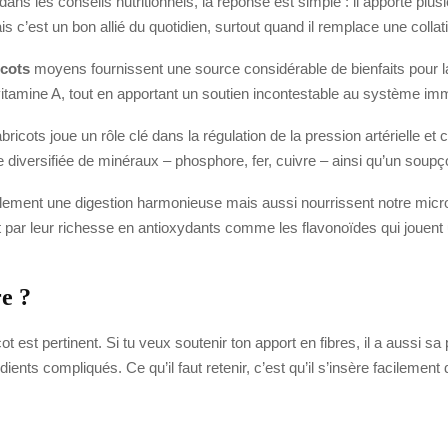
dans les conseils nutritionnels, la réponse est simple : il apporte plu
mais c’est un bon allié du quotidien, surtout quand il remplace une colla
icots
moyens fournissent une source considérable de bienfaits pour la 
n vitamine A, tout en apportant un soutien incontestable au système imm
ricots joue un rôle clé dans la régulation de la pression artérielle et
te diversifiée de minéraux – phosphore, fer, cuivre – ainsi qu’un soup
lement une digestion harmonieuse mais aussi nourrissent notre microbi
ent par leur richesse en antioxydants comme les flavonoïdes qui jouent
re ?
cot est pertinent. Si tu veux soutenir ton apport en fibres, il a aussi sa 
ients compliqués. Ce qu’il faut retenir, c’est qu’il s’insère facilement 