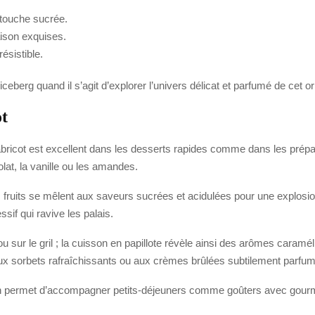
 touche sucrée.
ison exquises.
résistible.
ceberg quand il s’agit d’explorer l’univers délicat et parfumé de cet o
ot
 l’abricot est excellent dans les desserts rapides comme dans les prépar
olat, la vanille ou les amandes.
es fruits se mêlent aux saveurs sucrées et acidulées pour une explosi
ssif qui ravive les palais.
sur le gril ; la cuisson en papillote révèle ainsi des arômes caramélis
ux sorbets rafraîchissants ou aux crèmes brûlées subtilement parfu
son permet d’accompagner petits-déjeuners comme goûters avec gourm