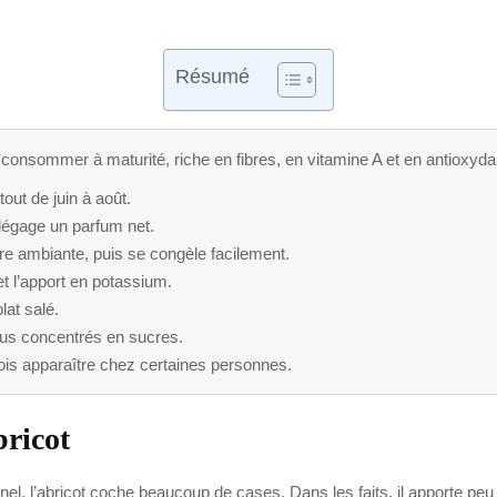
Résumé
 à consommer à maturité, riche en fibres, en vitamine A et en antioxyda
out de juin à août.
dégage un parfum net.
e ambiante, puis se congèle facilement.
n et l’apport en potassium.
lat salé.
lus concentrés en sucres.
fois apparaître chez certaines personnes.
bricot
ionnel, l’abricot coche beaucoup de cases. Dans les faits, il apporte pe