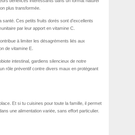
sieurs bénéfices intéressants dans un format naturel
tion plus transformée.
santé. Ces petits fruits dorés sont d’excellents
unitaire par leur apport en vitamine C.
 contribue à limiter les désagréments liés aux
çon de vitamine E.
ote intestinal, gardiens silencieux de notre
 un rôle préventif contre divers maux en protégeant
place. Et si tu cuisines pour toute la famille, il permet
dans une alimentation variée, sans effort particulier.