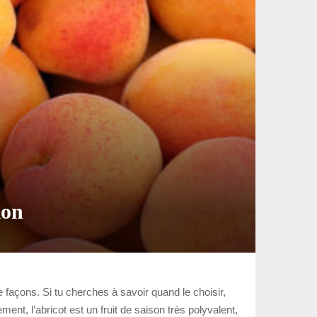
ion
e façons. Si tu cherches à savoir quand le choisir,
ent, l’abricot est un fruit de saison très polyvalent,