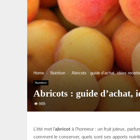
Home
Nutrition
Abricots : guide d’achat, idées recett
Nutrition
Abricots : guide d’achat, i
989
L’été met l’
abricot
à l’honneur : un fruit juteux, parf
comment le conserver, quels sont ses apports nutritio