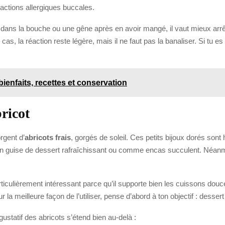
réactions allergiques buccales.
dans la bouche ou une gêne après en avoir mangé, il vaut mieux arr
s, la réaction reste légère, mais il ne faut pas la banaliser. Si tu es d
bienfaits, recettes et conservation
bricot
rgent d’
abricots frais
, gorgés de soleil. Ces petits bijoux dorés sont
 en guise de dessert rafraîchissant ou comme encas succulent. Néanmo
ticulièrement intéressant parce qu’il supporte bien les cuissons douc
 la meilleure façon de l’utiliser, pense d’abord à ton objectif : dessert
ustatif des abricots s’étend bien au-delà :