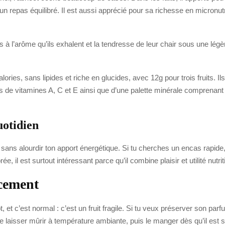
ns un repas équilibré. Il est aussi apprécié pour sa richesse en micr
s à l’arôme qu’ils exhalent et la tendresse de leur chair sous une lég
lories, sans lipides et riche en glucides, avec 12g pour trois fruits. 
es de vitamines A, C et E ainsi que d’une palette minérale comprenan
uotidien
ts sans alourdir ton apport énergétique. Si tu cherches un encas rapide,
e, il est surtout intéressant parce qu’il combine plaisir et utilité nut
acement
ot, et c’est normal : c’est un fruit fragile. Si tu veux préserver son pa
e laisser mûrir à température ambiante, puis le manger dès qu’il est s