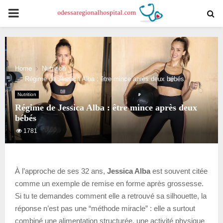
PRIMARY
MENU
Home
Nutrition
Régime de Jessica Alba : être mince après deux bébés
Nutrition
Régime de Jessica Alba : être mince après deux
bébés
1781
À l’approche de ses 32 ans,
Jessica Alba
est souvent citée
comme un exemple de remise en forme après grossesse.
Si tu te demandes comment elle a retrouvé sa silhouette, la
réponse n’est pas une “méthode miracle” : elle a surtout
combiné une alimentation structurée, une activité physique