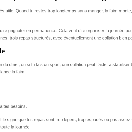
rès utile. Quand tu restes trop longtemps sans manger, la faim monte,
ire grignoter en permanence. Cela veut dire organiser ta journée pou
s, trois repas structurés, avec éventuellement une collation bien pe
le
 du dîner, ou si tu fais du sport, une collation peut t’aider à stabilise
lance la faim.
à tes besoins.
nt le signe que tes repas sont trop légers, trop espacés ou pas assez 
 toute la journée.