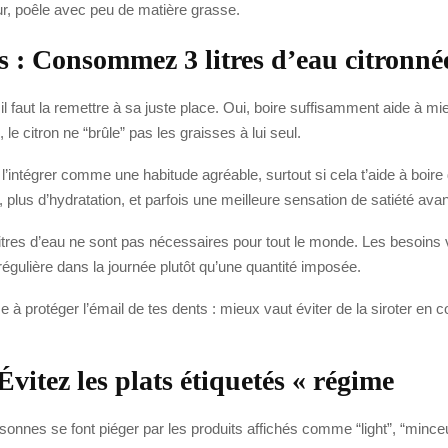
our, poêle avec peu de matière grasse.
s : Consommez 3 litres d’eau citronné
il faut la remettre à sa juste place. Oui, boire suffisamment aide à mie
 citron ne “brûle” pas les graisses à lui seul.
x l’intégrer comme une habitude agréable, surtout si cela t’aide à boir
s, plus d’hydratation, et parfois une meilleure sensation de satiété avan
itres d’eau ne sont pas nécessaires pour tout le monde. Les besoins var
 régulière dans la journée plutôt qu’une quantité imposée.
se à protéger l’émail de tes dents : mieux vaut éviter de la siroter en 
vitez les plats étiquetés « régime
onnes se font piéger par les produits affichés comme “light”, “minceur