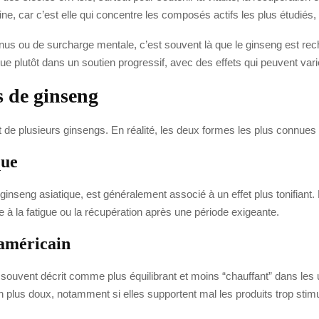
cine, car c’est elle qui concentre les composés actifs les plus étudié
nus ou de surcharge mentale, c’est souvent là que le ginseng est recher
e plutôt dans un soutien progressif, avec des effets qui peuvent vari
s de ginseng
de plusieurs ginsengs. En réalité, les deux formes les plus connues
que
ginseng asiatique, est généralement associé à un effet plus tonifiant.
 à la fatigue ou la récupération après une période exigeante.
 américain
 souvent décrit comme plus équilibrant et moins “chauffant” dans les
n plus doux, notamment si elles supportent mal les produits trop stim