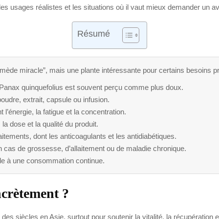
, les usages réalistes et les situations où il vaut mieux demander un a
Résumé
emède miracle”, mais une plante intéressante pour certains besoins pr
e Panax quinquefolius est souvent perçu comme plus doux.
 poudre, extrait, capsule ou infusion.
l’énergie, la fatigue et la concentration.
la dose et la qualité du produit.
aitements, dont les anticoagulants et les antidiabétiques.
 en cas de grossesse, d’allaitement ou de maladie chronique.
ble à une consommation continue.
ncrètement ?
des siècles en Asie, surtout pour soutenir la vitalité, la récupération e