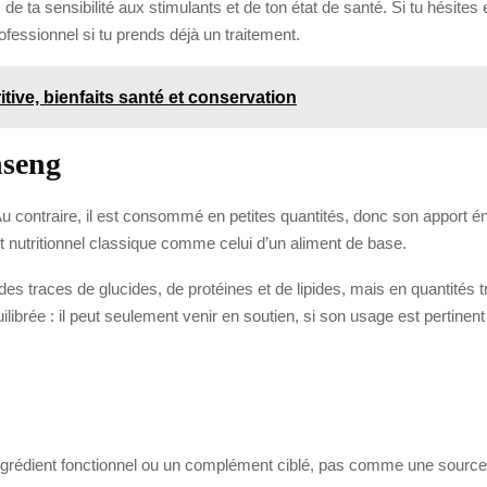
 de ta sensibilité aux stimulants et de ton état de santé. Si tu hésites 
rofessionnel si tu prends déjà un traitement.
tive, bienfaits santé et conservation
nseng
Au contraire, il est consommé en petites quantités, donc son apport én
t nutritionnel classique comme celui d’un aliment de base.
s traces de glucides, de protéines et de lipides, mais en quantités 
ibrée : il peut seulement venir en soutien, si son usage est pertinen
ngrédient fonctionnel ou un complément ciblé, pas comme une source