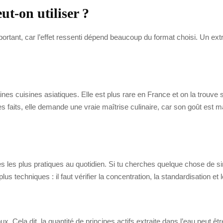
ut-on utiliser ?
portant, car l’effet ressenti dépend beaucoup du format choisi. Un ex
es cuisines asiatiques. Elle est plus rare en France et on la trouve 
faits, elle demande une vraie maîtrise culinaire, car son goût est m
es les plus pratiques au quotidien. Si tu cherches quelque chose de si
plus techniques : il faut vérifier la concentration, la standardisation 
 Cela dit, la quantité de principes actifs extraite dans l’eau peut être 