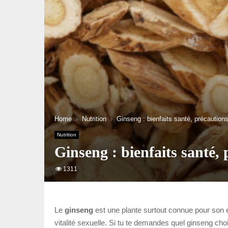
Home
Nutrition
Ginseng : bienfaits santé, précautions
Nutrition
Ginseng : bienfaits santé, 
1311
Le
ginseng
est une plante surtout connue pour son eff
vitalité sexuelle. Si tu te demandes quel ginseng cho