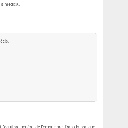
vis médical.
écis.
t l’équilibre général de l’organisme. Dans la pratique,