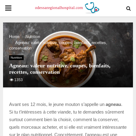
PRIMARY
MENU
Home
Nutrition
Agneau: valeur nutritive, coupes, bienfaits, recettes,
conservation
Nutrition
Agneau: valeur nutritive, coupes, bienfaits,
recettes, conservation
1353
Avant ses 12 mois, le jeune mouton s’appelle un
agneau
.
Si tu t’intéresses à cette viande, tu te demandes sûrement
surtout comment bien la choisir, comment la conserver,
quels morceaux acheter, et si elle est vraiment intéressante
sur le plan nutritionnel. Concrètement, l’agneau est une