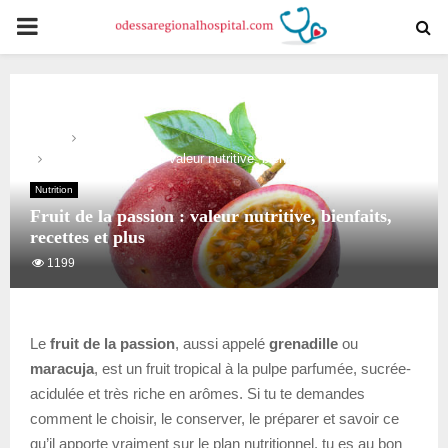
PRIMARY
MENU
Home
Nutrition
Fruit de la passion : valeur nutritive, bienfaits, recettes et plus
Nutrition
Fruit de la passion : valeur nutritive, bienfaits,
recettes et plus
1199
Le
fruit de la passion
, aussi appelé
grenadille
ou
maracuja
, est un fruit tropical à la pulpe parfumée, sucrée-
acidulée et très riche en arômes. Si tu te demandes
comment le choisir, le conserver, le préparer et savoir ce
qu’il apporte vraiment sur le plan nutritionnel, tu es au bon