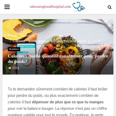
PRIMARY
MENU
Home
Nutrition
Calories : quelle quantité consommer pour perdre du poids?
Nutrition
Calories : quelle quantité consommer pour perdre
du poids?
1551
Tu te demandes sûrement combien de calories il faut brûler
pour perdre du poids, ou plus exactement combien de
calories il faut
dépenser de plus que ce que tu manges
pour voir la balance bouger. La réponse n’est pas un chiffre
magique valable pour tout le monde. En pratique, la perte