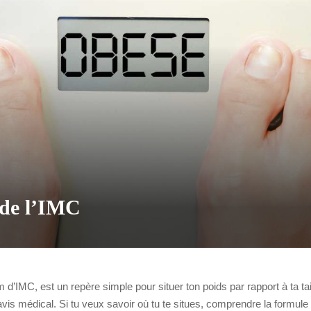
 de l’IMC
’IMC, est un repère simple pour situer ton poids par rapport à ta taill
is médical. Si tu veux savoir où tu te situes, comprendre la formule e