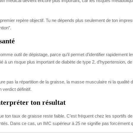
suivi médical devient encore plus important, car les risques métaboli
 premier repère objectif. Tu ne dépends plus seulement de ton impressi
ntion”.
santé
comme outil de dépistage, parce qu’il permet d’identifier rapidement
ié à un risque plus important de diabète de type 2, d’hypertension, d
re pas la répartition de la graisse, la masse musculaire ni la qualité d
erdict définitif.
nterpréter ton résultat
ue ton taux de graisse reste faible. C’est fréquent chez les sportifs 
ntés. Dans ce cas, un IMC supérieur à 25 ne signifie pas forcément qu’