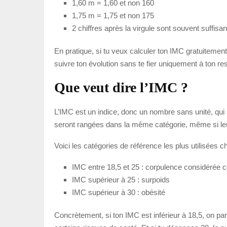
1,60 m = 1,60 et non 160
1,75 m = 1,75 et non 175
2 chiffres après la virgule sont souvent suffisan
En pratique, si tu veux calculer ton IMC gratuitement 
suivre ton évolution sans te fier uniquement à ton res
Que veut dire l’IMC ?
L’IMC est un indice, donc un nombre sans unité, qu
seront rangées dans la même catégorie, même si leur
Voici les catégories de référence les plus utilisées ch
IMC entre 18,5 et 25 : corpulence considéré
IMC supérieur à 25 : surpoids
IMC supérieur à 30 : obésité
Concrètement, si ton IMC est inférieur à 18,5, on p