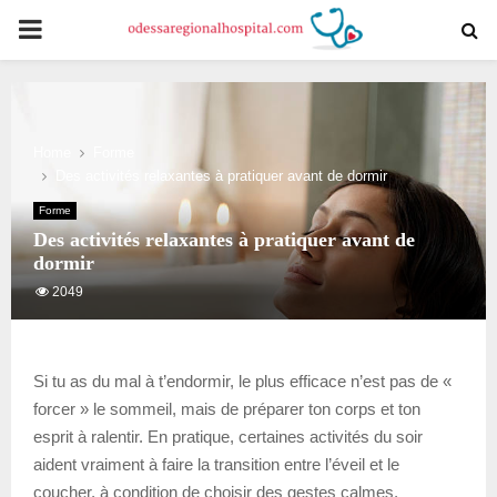
PRIMARY
MENU
Home
Forme
Des activités relaxantes à pratiquer avant de dormir
Forme
Des activités relaxantes à pratiquer avant de
dormir
2049
Si tu as du mal à t’endormir, le plus efficace n’est pas de «
forcer » le sommeil, mais de préparer ton corps et ton
esprit à ralentir. En pratique, certaines activités du soir
aident vraiment à faire la transition entre l’éveil et le
coucher, à condition de choisir des gestes calmes,