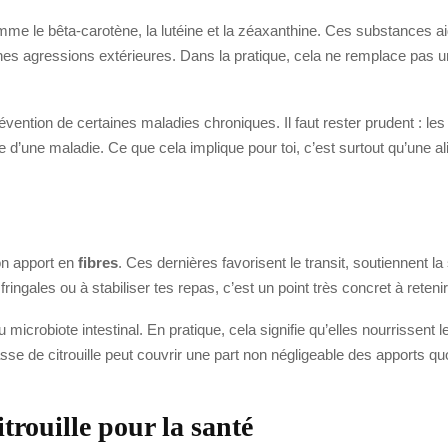
me le bêta-carotène, la lutéine et la zéaxanthine. Ces substances aide
ines agressions extérieures. Dans la pratique, cela ne remplace pas u
a prévention de certaines maladies chroniques. Il faut rester prudent : 
ge d’une maladie. Ce que cela implique pour toi, c’est surtout qu’une a
on apport en
fibres
. Ces dernières favorisent le transit, soutiennent la
fringales ou à stabiliser tes repas, c’est un point très concret à retenir
 microbiote intestinal. En pratique, cela signifie qu’elles nourrissent l
tasse de citrouille peut couvrir une part non négligeable des apports q
itrouille pour la santé