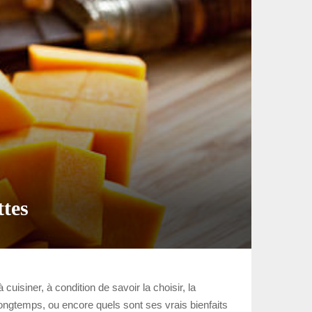
ttes
uisiner, à condition de savoir la choisir, la
longtemps, ou encore quels sont ses vrais bienfaits