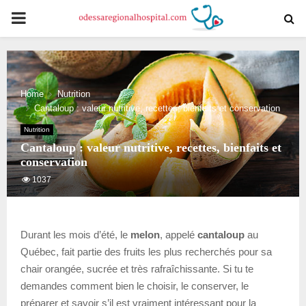
PRIMARY
MENU
Home
Nutrition
Cantaloup : valeur nutritive, recettes, bienfaits et conservation
Nutrition
Cantaloup : valeur nutritive, recettes, bienfaits et
conservation
1037
Durant les mois d’été, le
melon
, appelé
cantaloup
au
Québec, fait partie des fruits les plus recherchés pour sa
chair orangée, sucrée et très rafraîchissante. Si tu te
demandes comment bien le choisir, le conserver, le
préparer et savoir s’il est vraiment intéressant pour la