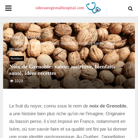
PRIMARY
MENU
Home
Nutrition
Noix de Grenoble: valeur nutritive, bienfaits santé, idées
recettes
Nutrition
Noix de Grenoble: valeur nutritive, bienfaits
santé, idées recettes
1029
Le fruit du noyer, connu sous le nom de
noix de Grenoble
,
a une histoire bien plus riche qu’on ne l’imagine. Originaire
du bassin perse, il s’est imposé en France, notamment en
Isère, où son savoir-faire et sa qualité ont fini par lui donner
une vraie identité gastronomique. Au Québec, l’appellation