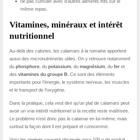
ne pas cumuler avec d’autres aliments frits sur le
même repas.
Vitamines, minéraux et intérêt
nutritionnel
Au-delà des calories, les calamars à la romaine apportent
aussi des micronutriments utiles. On y retrouve notamment
du
phosphore
, du
potassium
, du
magnésium
, du
fer
et
des
vitamines du groupe B
. Ce sont des éléments
importants pour l’énergie, le système nerveux, les muscles
et le transport de l’oxygène.
Dans la pratique, cela veut dire qu’un plat de calamars peut
avoir un vrai intérêt nutritionnel si la recette reste maîtrisée.
Le problème n’est donc pas le calamar en lui-même, mais
surtout la façon dont il est préparé et consommé.
Voici les repères souvent observés pour 100 g de produit,