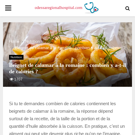
PRIMARY
MENU
Home
Nutrition
Beignet de calamar à la romaine : combien y a-t-il de calories ?
Nutrition
Beignet de calamar à la romaine : combien y a-t-il
de calories ?
1707
Si tu te demandes combien de calories contiennent les
beignets de calamar à la romaine, la réponse dépend
surtout de la recette, de la taille de la portion et de la
quantité d’huile absorbée à la cuisson. En pratique, c’est un
aliment qui peut vite devenir plus riche qu’on ne l’imagine,