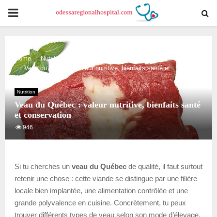
PRIMARY
MENU
Home
Nutrition
Veau du Québec : valeur nutritive, bienfaits santé et
conservation
Nutrition
Veau du Québec : valeur nutritive, bienfaits santé
et conservation
946
Si tu cherches un
veau du Québec
de qualité, il faut surtout
retenir une chose : cette viande se distingue par une filière
locale bien implantée, une alimentation contrôlée et une
grande polyvalence en cuisine. Concrètement, tu peux
trouver différents types de veau selon son mode d’élevage,