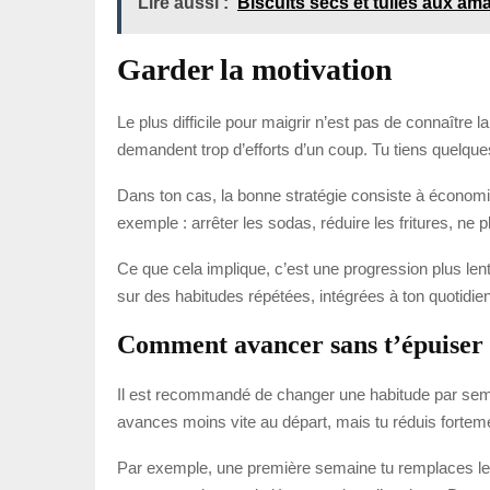
Lire aussi :
Biscuits secs et tuiles aux ama
Garder la motivation
Le plus difficile pour maigrir n’est pas de connaître 
demandent trop d’efforts d’un coup. Tu tiens quelques 
Dans ton cas, la bonne stratégie consiste à économ
exemple : arrêter les sodas, réduire les fritures, n
Ce que cela implique, c’est une progression plus lent
sur des habitudes répétées, intégrées à ton quotidie
Comment avancer sans t’épuiser
Il est recommandé de changer une habitude par semaine
avances moins vite au départ, mais tu réduis fortem
Par exemple, une première semaine tu remplaces les s