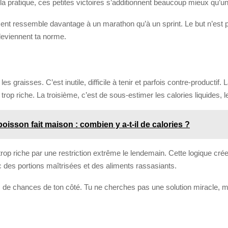
a pratique, ces petites victoires s’additionnent beaucoup mieux qu’un
ment ressemble davantage à un marathon qu’à un sprint. Le but n’est pa
deviennent ta norme.
s graisses. C’est inutile, difficile à tenir et parfois contre-productif. 
 trop riche. La troisième, c’est de sous-estimer les calories liquides, 
poisson fait maison : combien y a-t-il de calories ?
rop riche par une restriction extrême le lendemain. Cette logique cré
 des portions maîtrisées et des aliments rassasiants.
s de chances de ton côté. Tu ne cherches pas une solution miracle, ma