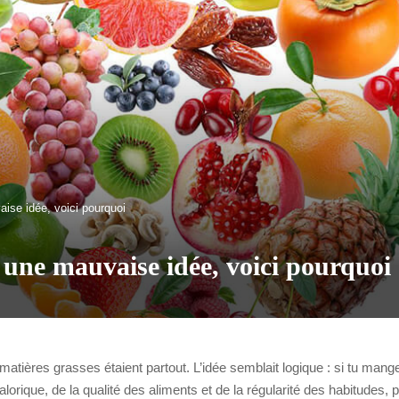
ise idée, voici pourquoi
 une mauvaise idée, voici pourquoi
matières grasses étaient partout. L’idée semblait logique : si tu man
calorique, de la qualité des aliments et de la régularité des habitudes,