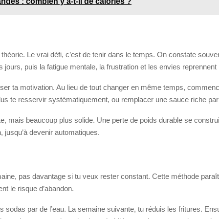
ndes : combien y a-t-il de calories ?
la théorie. Le vrai défi, c’est de tenir dans le temps. On constate souv
jours, puis la fatigue mentale, la frustration et les envies reprennent
iser ta motivation. Au lieu de tout changer en même temps, commence
e plus te resservir systématiquement, ou remplacer une sauce riche par
e, mais beaucoup plus solide. Une perte de poids durable se construit 
n, jusqu’à devenir automatiques.
, pas davantage si tu veux rester constant. Cette méthode paraît lent
ent le risque d’abandon.
odas par de l’eau. La semaine suivante, tu réduis les fritures. Ensui