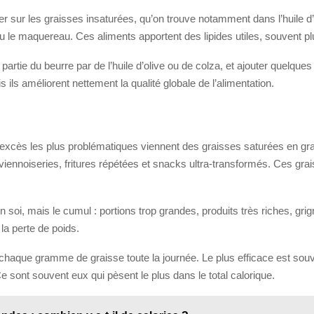
sur les graisses insaturées, qu’on trouve notamment dans l’huile d’oliv
le maquereau. Ces aliments apportent des lipides utiles, souvent plu
artie du beurre par de l’huile d’olive ou de colza, et ajouter quelques
ils améliorent nettement la qualité globale de l’alimentation.
xcès les plus problématiques viennent des graisses saturées en gran
viennoiseries, fritures répétées et snacks ultra-transformés. Ces grai
s en soi, mais le cumul : portions trop grandes, produits très riches, g
la perte de poids.
er chaque gramme de graisse toute la journée. Le plus efficace est sou
 sont souvent eux qui pèsent le plus dans le total calorique.