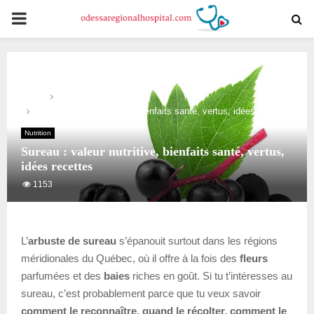
PRIMARY
MENU
Home
Nutrition
Sureau : valeur nutritive, bienfaits santé, vertus, idées recettes
Nutrition
Sureau : valeur nutritive, bienfaits santé, vertus,
idées recettes
1153
L’
arbuste de sureau
s’épanouit surtout dans les régions
méridionales du Québec, où il offre à la fois des
fleurs
parfumées et des
baies
riches en goût. Si tu t’intéresses au
sureau, c’est probablement parce que tu veux savoir
comment le reconnaître, quand le récolter, comment le