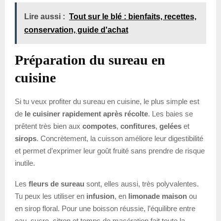
Lire aussi :
Tout sur le blé : bienfaits, recettes,
conservation, guide d'achat
Préparation du sureau en
cuisine
Si tu veux profiter du sureau en cuisine, le plus simple est
de
le cuisiner rapidement après récolte
. Les baies se
prêtent très bien aux
compotes
,
confitures
,
gelées
et
sirops
. Concrètement, la cuisson améliore leur digestibilité
et permet d’exprimer leur goût fruité sans prendre de risque
inutile.
Les
fleurs de sureau
sont, elles aussi, très polyvalentes.
Tu peux les utiliser en
infusion
, en
limonade maison
ou
en sirop floral. Pour une boisson réussie, l’équilibre entre
eau, sucre, citron et temps de macération fait toute la