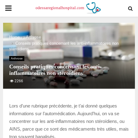
PRIMARY
MENU
Home
Arthrose
Conseils pratiques concernant les anti-inflammatoires non
stéroïdiens
Arthrose
Conseils pratiques concernant les anti-
inflammatoires non stéroïdiens
2266
Lors d’une rubrique précédente, je t’ai donné quelques
informations sur l’automédication. Aujourd’hui, on va se
concentrer sur les anti-inflammatoires non stéroïdiens, ou
AINS, parce que ce sont des médicaments très utiles, mais
trop souvent banalisés.