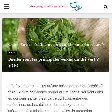
PRIMARY
MENU
Home
Santé
Quelles sont les principales vertus du thé vert ?
Santé
Quelles sont les principales vertus du thé vert ?
2843
Le thé vert est bien plus qu’une boisson chaude agréable à
boire. Si tu te demandes pourquoi il revient si souvent dans
les conseils santé, c’est parce qu’il concentre des
catéchines, de la caféine et des antioxydants qui
intéressent à la fois la gestion du poids, la protection