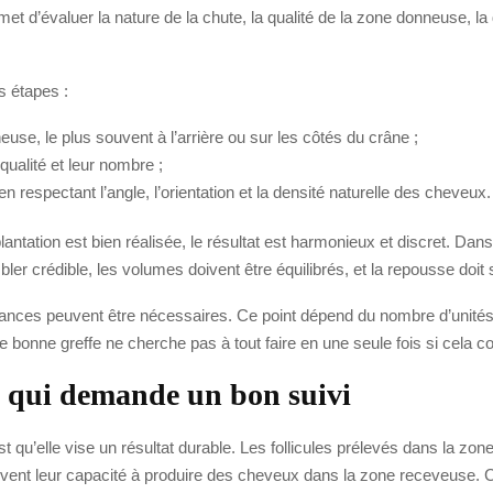
met d’évaluer la nature de la chute, la qualité de la zone donneuse, la d
s étapes :
use, le plus souvent à l’arrière ou sur les côtés du crâne ;
 qualité et leur nombre ;
n respectant l’angle, l’orientation et la densité naturelle des cheveux.
implantation est bien réalisée, le résultat est harmonieux et discret. Dan
embler crédible, les volumes doivent être équilibrés, et la repousse doit 
ances peuvent être nécessaires. Ce point dépend du nombre d’unités fo
ne bonne greffe ne cherche pas à tout faire en une seule fois si cela c
s qui demande un bon suivi
est qu’elle vise un résultat durable. Les follicules prélevés dans la z
rvent leur capacité à produire des cheveux dans la zone receveuse. C’