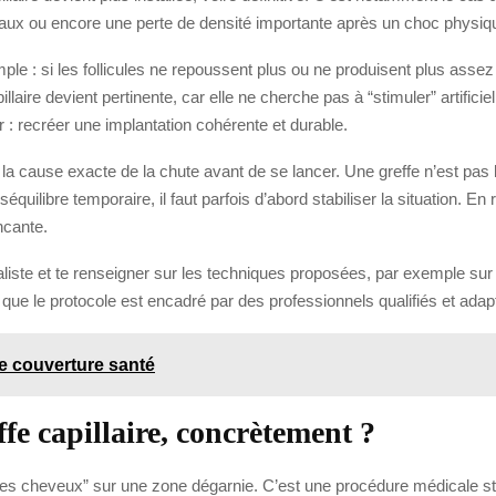
aux ou encore une perte de densité importante après un choc physiq
ple : si les follicules ne repoussent plus ou ne produisent plus ass
llaire devient pertinente, car elle ne cherche pas à “stimuler” artificie
r : recréer une implantation cohérente et durable.
 la cause exacte de la chute avant de se lancer. Une greffe n’est pas
équilibre temporaire, il faut parfois d’abord stabiliser la situation. En
incante.
ialiste et te renseigner sur les techniques proposées, par exemple sur 
er que le protocole est encadré par des professionnels qualifiés et ada
e couverture santé
e capillaire, concrètement ?
es cheveux” sur une zone dégarnie. C’est une procédure médicale s