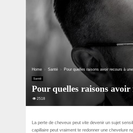
Home
Santé
Pour quelles raisons avoir recours à un
Santé
Pour quelles raisons avoir
2518
La perte de cheveux peut vite devenir un sujet sensib
capillaire peut vraiment te redonner une chevelure natu