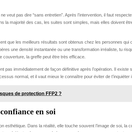
ne veut pas dire “sans entretien”. Après l’intervention, il faut respect
ans la majorité des cas, les suites sont simples, mais elles doivent ê
ent que les meilleurs résultats sont obtenus chez les personnes qui 
pères une densité instantanée ou une transformation irréaliste, tu risqu
e couverture, la greffe peut être très efficace.
nt pas immédiatement de façon définitive après l’opération. Il existe 
cessus normal, et il vaut mieux le connaître pour éviter de t’inquiéter 
asques de protection FFP2 ?
confiance en soi
 esthétique. Dans la réalité, elle touche souvent l’image de soi, la 