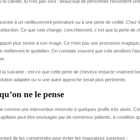
u ta calvitie, tu n’es pas seul : beaucoup de personnes ressentent une
sociée à un vieillissement prématuré ou à une perte de virilité. Chez
e séduction. Ce que cela change, concrètement, c’est que la perte de
n rapport plus serein à son image. Ce n’est pas une promesse magique
 réellement le quotidien. On constate souvent que cela améliore l’aisa
ie.
t la suivante : est-ce que cette perte de cheveux impacte vraiment ton
 solution adaptée ou si une autre approche serait plus pertinente.
 qu’on ne le pense
e comme une intervention réservée à quelques profils très aisés. Cett
e capillaire peut être envisagée par de nombreux patients, à condition qu
portant de les comprendre pour éviter les mauvaises surprises :