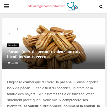
PRIMARY
MENU
Home
Nutrition
Pacane (noix de pécan) : valeur nutritive, bienfaits santé,
recettes
Nutrition
Pacane (noix de pécan) : valeur nutritive,
bienfaits santé, recettes
1035
Originaire d’Amérique du Nord, la
pacane
— aussi appelée
noix de pécan
— est le fruit du pacanier, un arbre de la
famille des noyers. Si tu t’intéresses à ce fruit sec, c’est
sûrement parce que tu veux mieux comprendre
ses
bienfaits, sa valeur nutritionnelle, comment la choisir, la