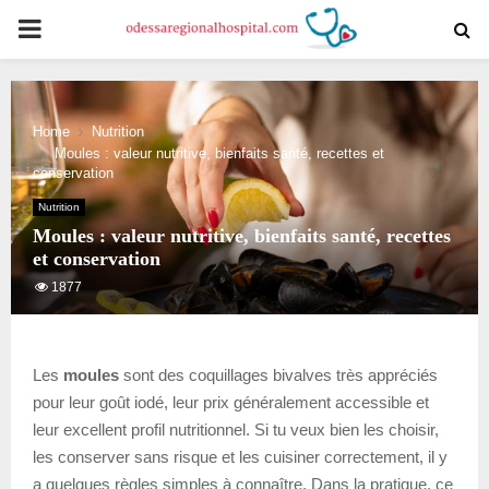
PRIMARY
MENU
Home
Nutrition
Moules : valeur nutritive, bienfaits santé, recettes et
conservation
Nutrition
Moules : valeur nutritive, bienfaits santé, recettes
et conservation
1877
Les
moules
sont des coquillages bivalves très appréciés
pour leur goût iodé, leur prix généralement accessible et
leur excellent profil nutritionnel. Si tu veux bien les choisir,
les conserver sans risque et les cuisiner correctement, il y
a quelques règles simples à connaître. Dans la pratique, ce