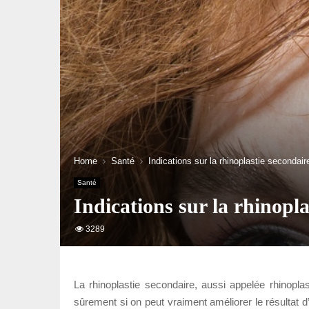
Home
Santé
Indications sur la rhinoplastie secondair
Santé
Indications sur la rhinopla
3289
La rhinoplastie secondaire, aussi appelée rhinoplas
sûrement si on peut vraiment améliorer le résultat d’