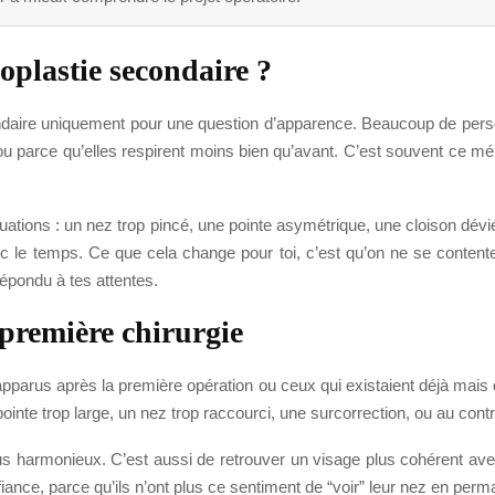
oplastie secondaire ?
condaire uniquement pour une question d’apparence. Beaucoup de perso
 ou parce qu’elles respirent moins bien qu’avant. C’est souvent ce mé
uations : un nez trop pincé, une pointe asymétrique, une cloison dévié
vec le temps. Ce que cela change pour toi, c’est qu’on ne se conten
répondu à tes attentes.
 première chirurgie
 apparus après la première opération ou ceux qui existaient déjà mais
nte trop large, un nez trop raccourci, une surcorrection, ou au contra
lus harmonieux. C’est aussi de retrouver un visage plus cohérent ave
iance, parce qu’ils n’ont plus ce sentiment de “voir” leur nez en perm