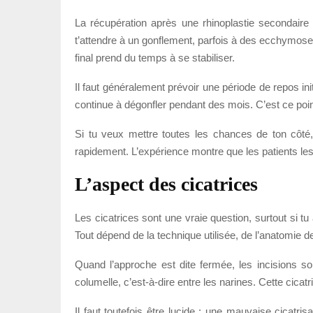
La récupération après une rhinoplastie secondaire 
t’attendre à un gonflement, parfois à des ecchymoses,
final prend du temps à se stabiliser.
Il faut généralement prévoir une période de repos in
continue à dégonfler pendant des mois. C’est ce point q
Si tu veux mettre toutes les chances de ton côté, i
rapidement. L’expérience montre que les patients les
L’aspect des cicatrices
Les cicatrices sont une vraie question, surtout si t
Tout dépend de la technique utilisée, de l’anatomie de 
Quand l’approche est dite fermée, les incisions so
columelle, c’est-à-dire entre les narines. Cette cicat
Il faut toutefois être lucide : une mauvaise cicatris