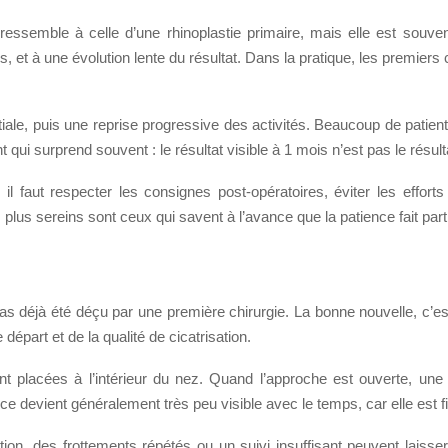
ressemble à celle d’une rhinoplastie primaire, mais elle est souve
 et à une évolution lente du résultat. Dans la pratique, les premiers
itiale, puis une reprise progressive des activités. Beaucoup de patien
ui surprend souvent : le résultat visible à 1 mois n’est pas le résultat
l faut respecter les consignes post-opératoires, éviter les efforts i
 plus sereins sont ceux qui savent à l’avance que la patience fait par
u as déjà été déçu par une première chirurgie. La bonne nouvelle, c’
départ et de la qualité de cicatrisation.
nt placées à l’intérieur du nez. Quand l’approche est ouverte, une p
rice devient généralement très peu visible avec le temps, car elle est f
ation, des frottements répétés ou un suivi insuffisant peuvent laisse