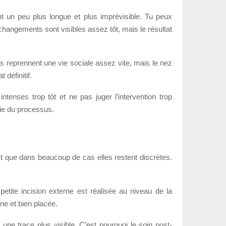
nt un peu plus longue et plus imprévisible. Tu peux
 changements sont visibles assez tôt, mais le résultat
ts reprennent une vie sociale assez vite, mais le nez
 définitif.
ntenses trop tôt et ne pas juger l’intervention trop
tie du processus.
est que dans beaucoup de cas elles restent discrètes.
etite incision externe est réalisée au niveau de la
ine et bien placée.
r une trace plus visible. C’est pourquoi le soin post-