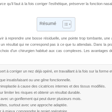
rce qu’il faut à la fois corriger l’esthétique, préserver la fonction 
Résumé
vir à reprendre une bosse résiduelle, une pointe trop tombante, une
un résultat qui ne correspond pas à ce que tu attendais. Dans la pra
du choix d’un chirurgien habitué aux cas complexes. Les avantages d
ert à corriger un nez déjà opéré, en travaillant à la fois sur la forme et
ique insatisfaisant ou une gêne fonctionnelle.
inoplastie à cause des cicatrices internes et des tissus modifiés.
 limiter les risques et obtenir un résultat durable.
 avec un gonflement qui peut durer plusieurs mois.
crètes, surtout avec une approche adaptée.
r à mieux comprendre le projet opératoire.