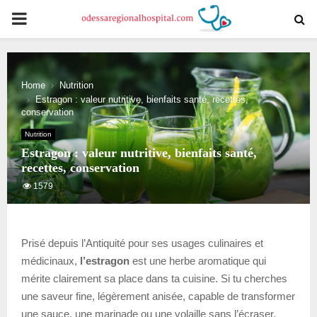
PRIMARY
MENU
Home
Nutrition
Estragon : valeur nutritive, bienfaits santé, recettes,
conservation
Nutrition
Estragon : valeur nutritive, bienfaits santé,
recettes, conservation
1579
Prisé depuis l’Antiquité pour ses usages culinaires et
médicinaux,
l’estragon
est une herbe aromatique qui
mérite clairement sa place dans ta cuisine. Si tu cherches
une saveur fine, légèrement anisée, capable de transformer
une sauce, une marinade ou une volaille sans l’écraser,