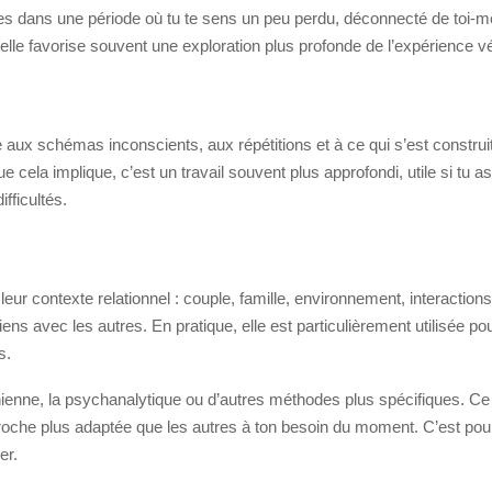
 es dans une période où tu te sens un peu perdu, déconnecté de toi-
 elle favorise souvent une exploration plus profonde de l’expérience v
ux schémas inconscients, aux répétitions et à ce qui s’est construit
cela implique, c’est un travail souvent plus approfondi, utile si tu as
fficultés.
r contexte relationnel : couple, famille, environnement, interactions
 avec les autres. En pratique, elle est particulièrement utilisée pour
s.
enne, la psychanalytique ou d’autres méthodes plus spécifiques. Ce qu’
pproche plus adaptée que les autres à ton besoin du moment. C’est po
er.