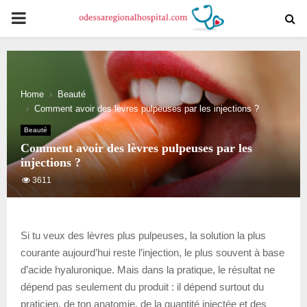
PRIMARY
MENU
Home
Beauté
Comment avoir des lèvres pulpeuses par les injections ?
Beauté
Comment avoir des lèvres pulpeuses par les
injections ?
3611
Si tu veux des lèvres plus pulpeuses, la solution la plus
courante aujourd’hui reste l’injection, le plus souvent à base
d’acide hyaluronique. Mais dans la pratique, le résultat ne
dépend pas seulement du produit : il dépend surtout du
praticien, de ton anatomie, de la quantité injectée et des