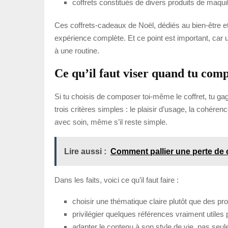
coffrets constitués de divers produits de maqui
Ces coffrets-cadeaux de Noël, dédiés au bien-être et à
expérience complète. Et ce point est important, car un 
à une routine.
Ce qu’il faut viser quand tu comp
Si tu choisis de composer toi-même le coffret, tu ga
trois critères simples : le plaisir d’usage, la cohére
avec soin, même s’il reste simple.
Lire aussi :
Comment pallier une perte de
Dans les faits, voici ce qu’il faut faire :
choisir une thématique claire plutôt que des pr
privilégier quelques références vraiment utiles 
adapter le contenu à son style de vie, pas seul