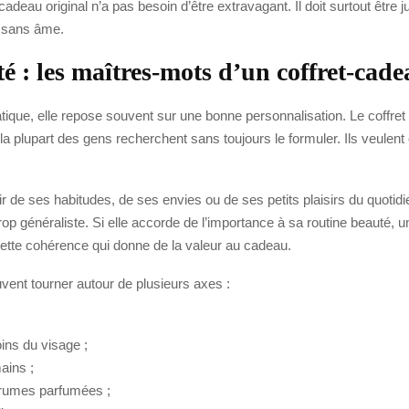
t-cadeau original n’a pas besoin d’être extravagant. Il doit surtout êtr
s sans âme.
té : les maîtres-mots d’un coffret-cade
ratique, elle repose souvent sur une bonne personnalisation. Le coffret 
 la plupart des gens recherchent sans toujours le formuler. Ils veulent
r de ses habitudes, de ses envies ou de ses petits plaisirs du quotidi
t trop généraliste. Si elle accorde de l’importance à sa routine beauté
 cette cohérence qui donne de la valeur au cadeau.
uvent tourner autour de plusieurs axes :
ins du visage ;
ains ;
 brumes parfumées ;