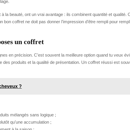
llage.
 la beauté, ont un vrai avantage : ils combinent quantité et qualité. C
bon coffret ne doit pas donner l’impression d’être rempli pour remplir. 
oses un coffret
gnes en précision. C’est souvent la meilleure option quand tu veux év
nce des produits et la qualité de présentation. Un coffret réussi est so
 cheveux ?
oduits mélangés sans logique ;
plutôt qu’une accumulation ;
ement à la saison ;