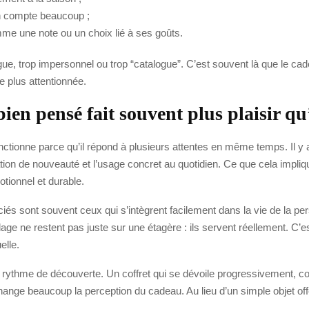
on compte beaucoup ;
mme une note ou un choix lié à ses goûts.
op vague, trop impersonnel ou trop “catalogue”. C’est souvent là que le 
 plus attentionnée.
ien pensé fait souvent plus plaisir q
nctionne parce qu’il répond à plusieurs attentes en même temps. Il y a 
tion de nouveauté et l’usage concret au quotidien. Ce que cela impliqu
otionnel et durable.
iés sont souvent ceux qui s’intègrent facilement dans la vie de la p
 ne restent pas juste sur une étagère : ils servent réellement. C’est
elle.
 rythme de découverte. Un coffret qui se dévoile progressivement, co
ange beaucoup la perception du cadeau. Au lieu d’un simple objet offer