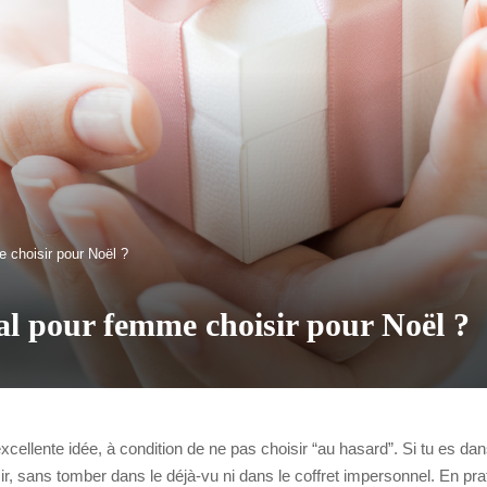
e choisir pour Noël ?
al pour femme choisir pour Noël ?
xcellente idée, à condition de ne pas choisir “au hasard”. Si tu es da
 sans tomber dans le déjà-vu ni dans le coffret impersonnel. En pratiq