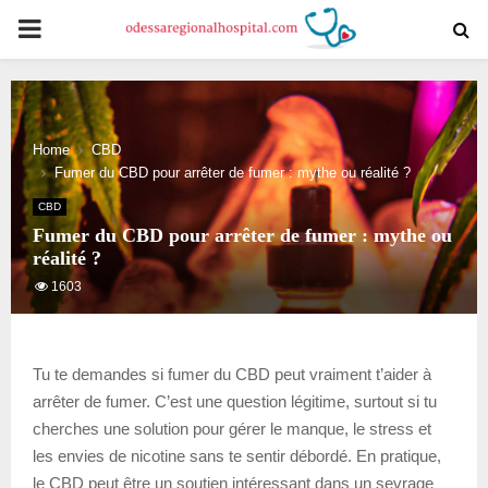
PRIMARY
MENU
Home
CBD
Fumer du CBD pour arrêter de fumer : mythe ou réalité ?
CBD
Fumer du CBD pour arrêter de fumer : mythe ou
réalité ?
1603
Tu te demandes si fumer du CBD peut vraiment t’aider à
arrêter de fumer. C’est une question légitime, surtout si tu
cherches une solution pour gérer le manque, le stress et
les envies de nicotine sans te sentir débordé. En pratique,
le CBD peut être un soutien intéressant dans un sevrage