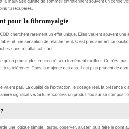
 et la mauvaise qualité de sommeil entretiennent souvent un cercle vici
moins tu récupères.
nt pour la fibromyalgie
de CBD cherchent rarement un effet unique. Elles veulent souvent une a
table, et une sensation de relâchement. C’est précisément ce positio
ches sans résultat suffisant.
ire qu’un produit plus concentré sera forcément meilleur. Ce n’est pas 
uel et à ta tolérance. Dans la majorité des cas, il est plus prudent de
 valent pas. La qualité de l’extraction, le dosage réel, la présence d’
anière significative. Si tu rencontres un produit flou sur sa composit
 ?
rde une logique simple : tester, observer, ajuster, puis faire le point