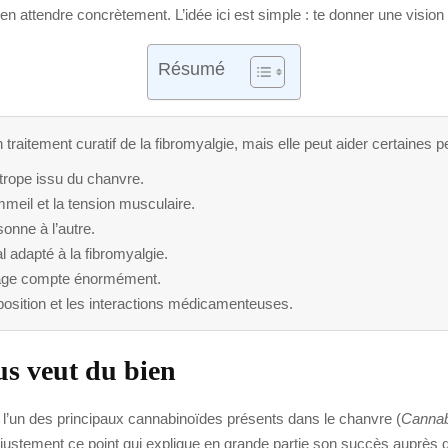
 en attendre concrètement. L’idée ici est simple : te donner une vision
Résumé
 traitement curatif de la fibromyalgie, mais elle peut aider certaine
rope issu du chanvre.
sommeil et la tension musculaire.
onne à l’autre.
 adapté à la fibromyalgie.
usage compte énormément.
composition et les interactions médicamenteuses.
s veut du bien
l’un des principaux cannabinoïdes présents dans le chanvre (
Cannab
est justement ce point qui explique en grande partie son succès auprè