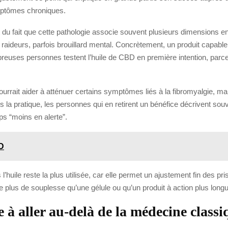
ymptômes chroniques.
nt du fait que cette pathologie associe souvent plusieurs dimensions e
raideurs, parfois brouillard mental. Concrètement, un produit capable d
reuses personnes testent l’huile de CBD en première intention, parce qu
ait aider à atténuer certains symptômes liés à la fibromyalgie, mais i
a pratique, les personnes qui en retirent un bénéfice décrivent souv
s “moins en alerte”.
D
’huile reste la plus utilisée, car elle permet un ajustement fin des pri
fre plus de souplesse qu’une gélule ou qu’un produit à action plus long
 à aller au-delà de la médecine classi