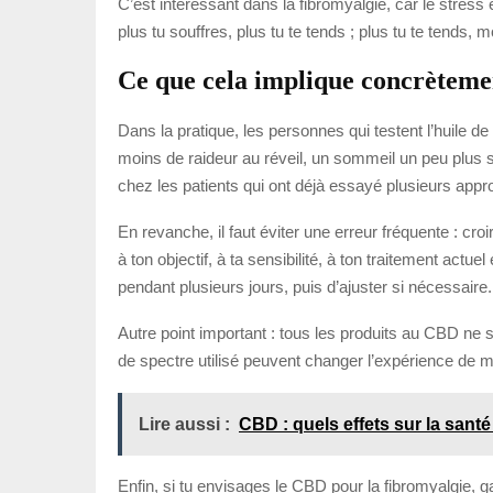
C’est intéressant dans la fibromyalgie, car le stress
plus tu souffres, plus tu te tends ; plus tu te tends, 
Ce que cela implique concrèteme
Dans la pratique, les personnes qui testent l’huile 
moins de raideur au réveil, un sommeil un peu plus s
chez les patients qui ont déjà essayé plusieurs appro
En revanche, il faut éviter une erreur fréquente : cro
à ton objectif, à ta sensibilité, à ton traitement act
pendant plusieurs jours, puis d’ajuster si nécessaire.
Autre point important : tous les produits au CBD ne se
de spectre utilisé peuvent changer l’expérience de m
Lire aussi :
CBD : quels effets sur la santé
Enfin, si tu envisages le CBD pour la fibromyalgie, ga