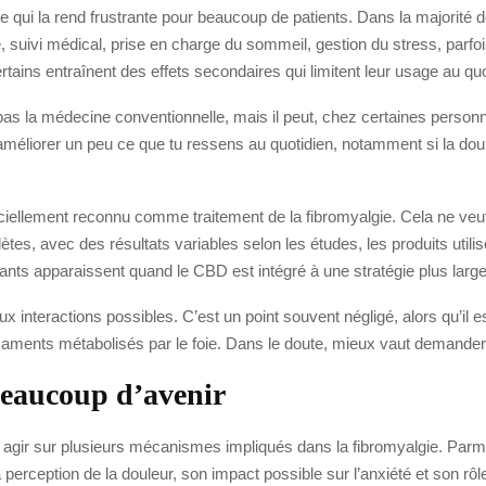
e qui la rend frustrante pour beaucoup de patients. Dans la majorité 
e, suivi médical, prise en charge du sommeil, gestion du stress, parf
tains entraînent des effets secondaires qui limitent leur usage au quo
e pas la médecine conventionnelle, mais il peut, chez certaines person
ut améliorer un peu ce que tu ressens au quotidien, notamment si la dou
iciellement reconnu comme traitement de la fibromyalgie. Cela ne veut p
es, avec des résultats variables selon les études, les produits utilisés
nts apparaissent quand le CBD est intégré à une stratégie plus large,
ux interactions possibles. C’est un point souvent négligé, alors qu’il est
caments métabolisés par le foie. Dans le doute, mieux vaut demand
beaucoup d’avenir
 agir sur plusieurs mécanismes impliqués dans la fibromyalgie. Parmi 
la perception de la douleur, son impact possible sur l’anxiété et son r