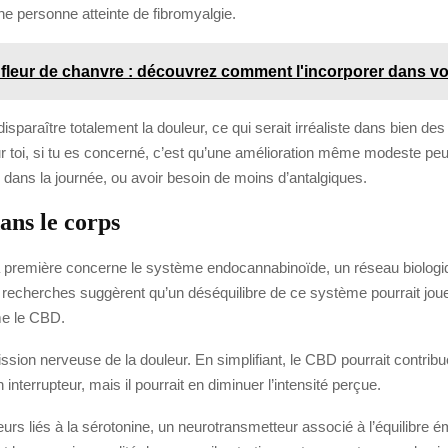
e personne atteinte de fibromyalgie.
la fleur de chanvre : découvrez comment l'incorporer dans vo
e disparaître totalement la douleur, ce qui serait irréaliste dans bien 
ur toi, si tu es concerné, c’est qu’une amélioration même modeste peu
u dans la journée, ou avoir besoin de moins d’antalgiques.
ns le corps
a première concerne le système endocannabinoïde, un réseau biologiqu
 recherches suggèrent qu’un déséquilibre de ce système pourrait joue
me le CBD.
ssion nerveuse de la douleur. En simplifiant, le CBD pourrait contrib
nterrupteur, mais il pourrait en diminuer l’intensité perçue.
urs liés à la sérotonine, un neurotransmetteur associé à l’équilibre é