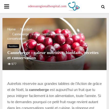
PRIMARY
MENU
Home
Nutrition
Canneberge : valeur nutritive, bienfaits, recettes et
conservation
Nutrition
Canneberge : valeur nutritive, bienfaits, recettes
et conservation
977
Autrefois réservée aux grandes tablées de l’Action de grâce
et de Noël, la
canneberge
est aujourd’hui un fruit que tu
peux intégrer facilement à ton alimentation, toute l’année. Si
tu te demandes pourquoi ce petit fruit rouge revient autant
dans les conversations santé et cuisine, la réponse est