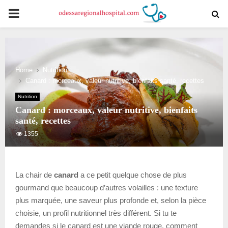
PRIMARY
MENU
Home
Nutrition
Canard : morceaux, valeur nutritive, bienfaits santé, recettes
Nutrition
Canard : morceaux, valeur nutritive, bienfaits
santé, recettes
1355
La chair de
canard
a ce petit quelque chose de plus
gourmand que beaucoup d’autres volailles : une texture
plus marquée, une saveur plus profonde et, selon la pièce
choisie, un profil nutritionnel très différent. Si tu te
demandes si le canard est une viande rouge, comment