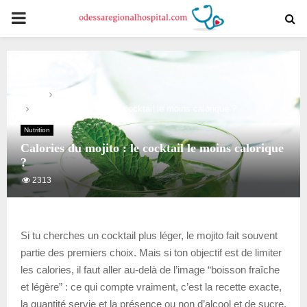
PRIMARY
MENU
Home
Nutrition
Calories du mojito : le cocktail le moins calorique ?
Nutrition
Calories du mojito : le cocktail le moins calorique
?
2313
Si tu cherches un cocktail plus léger, le mojito fait souvent
partie des premiers choix. Mais si ton objectif est de limiter
les calories, il faut aller au-delà de l’image “boisson fraîche
et légère” : ce qui compte vraiment, c’est la recette exacte,
la quantité servie et la présence ou non d’alcool et de sucre.