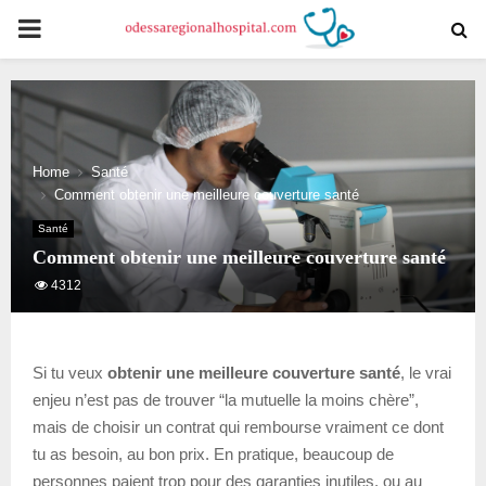
PRIMARY
MENU
Home
Santé
Comment obtenir une meilleure couverture santé
Santé
Comment obtenir une meilleure couverture santé
4312
Si tu veux
obtenir une meilleure couverture santé
, le vrai
enjeu n’est pas de trouver “la mutuelle la moins chère”,
mais de choisir un contrat qui rembourse vraiment ce dont
tu as besoin, au bon prix. En pratique, beaucoup de
personnes paient trop pour des garanties inutiles, ou au