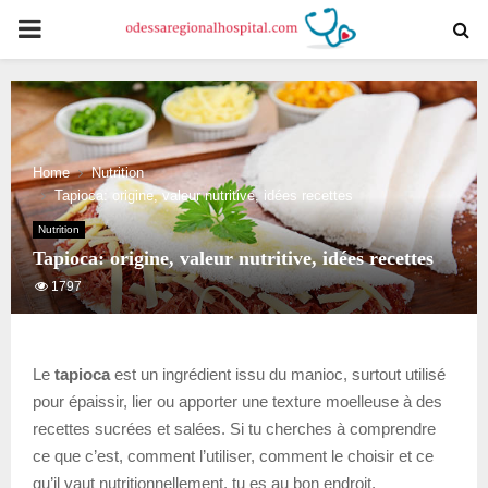
PRIMARY
MENU
Home
Nutrition
Tapioca: origine, valeur nutritive, idées recettes
Nutrition
Tapioca: origine, valeur nutritive, idées recettes
1797
Le
tapioca
est un ingrédient issu du manioc, surtout utilisé
pour épaissir, lier ou apporter une texture moelleuse à des
recettes sucrées et salées. Si tu cherches à comprendre
ce que c’est, comment l’utiliser, comment le choisir et ce
qu’il vaut nutritionnellement, tu es au bon endroit.