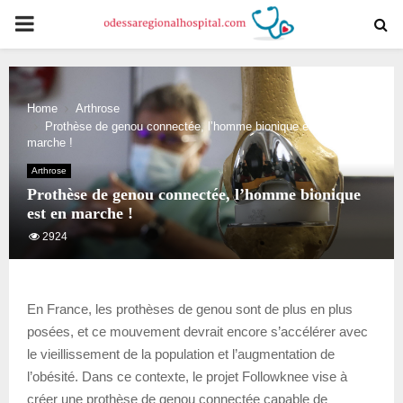
PRIMARY
MENU
Home
Arthrose
Prothèse de genou connectée, l’homme bionique est en
marche !
Arthrose
Prothèse de genou connectée, l’homme bionique
est en marche !
2924
En France, les prothèses de genou sont de plus en plus
posées, et ce mouvement devrait encore s’accélérer avec
le vieillissement de la population et l’augmentation de
l’obésité. Dans ce contexte, le projet Followknee vise à
créer une prothèse de genou connectée capable de