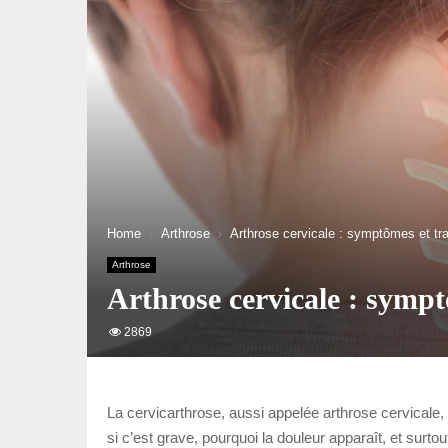
Home
Arthrose
Arthrose cervicale : symptômes et tra
Arthrose
Arthrose cervicale : sympt
2869
La cervicarthrose, aussi appelée arthrose cervicale,
si c’est grave, pourquoi la douleur apparaît, et surto