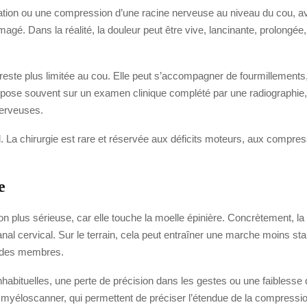
itation ou une compression d’une racine nerveuse au niveau du cou, a
agé. Dans la réalité, la douleur peut être vive, lancinante, prolongée,
e reste plus limitée au cou. Elle peut s’accompagner de fourmillemen
repose souvent sur un examen clinique complété par une radiographie, 
nerveuses.
l. La chirurgie est rare et réservée aux déficits moteurs, aux compre
e
on plus sérieuse, car elle touche la moelle épinière. Concrètement, 
cervical. Sur le terrain, cela peut entraîner une marche moins stable
e des membres.
habituelles, une perte de précision dans les gestes ou une faiblesse qui
e myéloscanner, qui permettent de préciser l’étendue de la compression