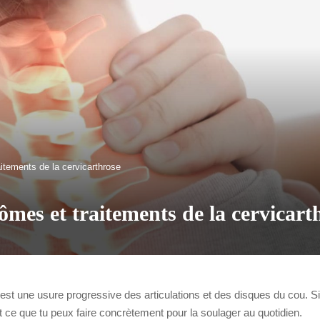
itements de la cervicarthrose
ômes et traitements de la cervicart
 est une usure progressive des articulations et des disques du cou. S
ut ce que tu peux faire concrètement pour la soulager au quotidien.