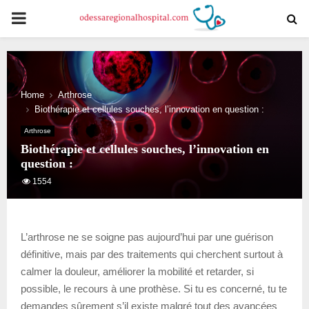
PRIMARY
MENU
Home
Arthrose
Biothérapie et cellules souches, l’innovation en question :
Arthrose
Biothérapie et cellules souches, l’innovation en
question :
1554
L’arthrose ne se soigne pas aujourd’hui par une guérison
définitive, mais par des traitements qui cherchent surtout à
calmer la douleur, améliorer la mobilité et retarder, si
possible, le recours à une prothèse. Si tu es concerné, tu te
demandes sûrement s’il existe malgré tout des avancées