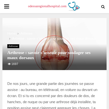
PRIMARY
MENU
Home
Arthrose
Arthrose : savoir s’asseoir pour soulager ses maux dorsaux
Arthrose
Arthrose : savoir s’asseoir pour soulager ses
maux dorsaux
1697
De nos jours, une grande partie des journées se passe
assise : au bureau, en télétravail, en voiture ou devant un
écran. Et si tu es concerné par des douleurs de dos, de
hanches, de nuque ou par une arthrose déjà installée, ta
position assise peut clairement aggraver les choses. La