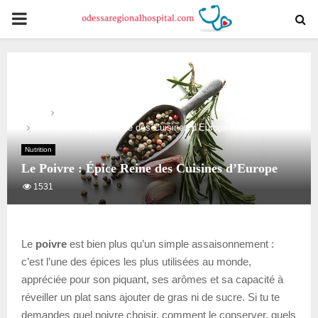
PRIMARY
MENU
Home
Nutrition
Le Poivre : Épice Reine des Cuisines d’Europe
Nutrition
Le Poivre : Épice Reine des Cuisines d’Europe
1531
Le
poivre
est bien plus qu’un simple assaisonnement :
c’est l’une des épices les plus utilisées au monde,
appréciée pour son piquant, ses arômes et sa capacité à
réveiller un plat sans ajouter de gras ni de sucre. Si tu te
demandes quel poivre choisir, comment le conserver, quels