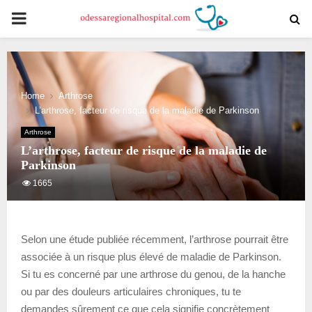
PRIMARY
MENU
Home
Arthrose
L’arthrose, facteur de risque de la maladie de Parkinson
Arthrose
L’arthrose, facteur de risque de la maladie de
Parkinson
1665
Selon une étude publiée récemment, l’arthrose pourrait être
associée à un risque plus élevé de maladie de Parkinson.
Si tu es concerné par une arthrose du genou, de la hanche
ou par des douleurs articulaires chroniques, tu te
demandes sûrement ce que cela signifie concrètement