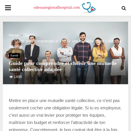
PRIMARY
MENU
Home
Santé
Guide pour comprendre et choisir une mutuelle santé collective
adaptée
Santé
Guide pour comprendre et choisir une mutuelle
santé collective adaptée
1498
Mettre en place une mutuelle santé collective, ce n’est pas
seulement cocher une obligation légale. Si tu es employeur,
c’est aussi un vrai levier pour protéger tes équipes,
maîtriser ton budget et renforcer l’attractivité de ton
entreprise. Concrètement, le bon contrat doit être à la fois